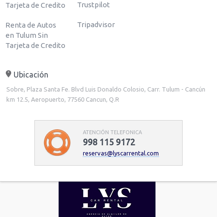
Trustpilot
Tarjeta de Credito
Tripadvisor
Renta de Autos
en Tulum Sin
Tarjeta de Credito
Ubicación
Sobre, Plaza Santa Fe. Blvd Luis Donaldo Colosio, Carr. Tulum - Cancún
km 12.5, Aeropuerto, 77560 Cancun, Q.R
ATENCIÓN TELEFONICA
998 115 9172
reservas@lyscarrental.com